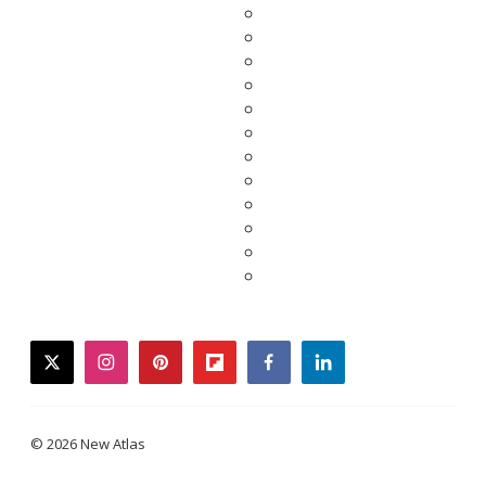
twitter
instagram
pinterest
flipboard
facebook
linkedin
© 2026 New Atlas